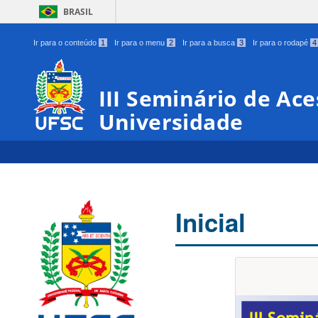
BRASIL
Ir para o conteúdo
1
Ir para o menu
2
Ir para a busca
3
Ir para o rodapé
4
III Seminário de Ace
Universidade
Inicial