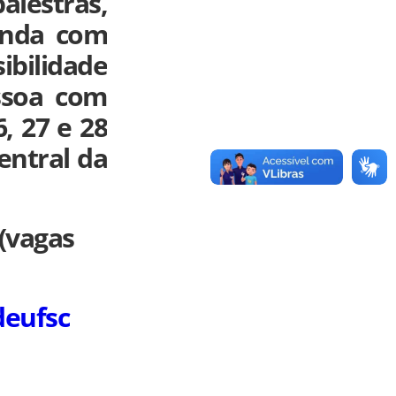
lestras,
donda com
ibilidade
ssoa com
, 27 e 28
entral da
 (vagas
deufsc