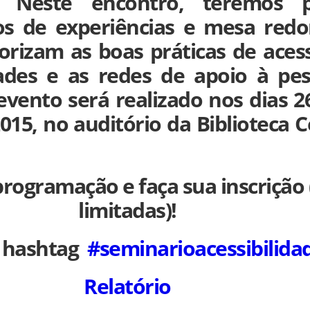
e. Neste encontro, teremos pa
atos de experiências e mesa re
rizam as boas práticas de acess
ades e as redes de apoio à pe
 evento será realizado nos dias 26
015, no auditório da Biblioteca C
programação e faça sua inscrição
limitadas)!
a hashtag
#seminarioacessibilida
Relatório